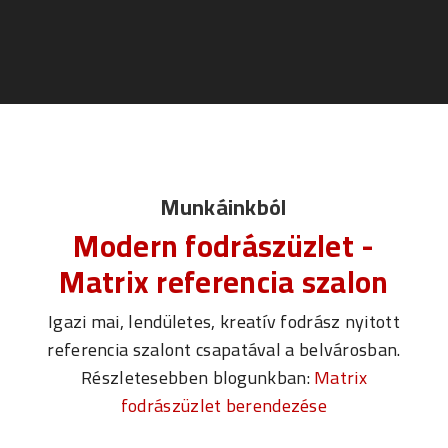
Munkáinkból
Modern fodrászüzlet -
Matrix referencia szalon
Igazi mai, lendületes, kreatív fodrász nyitott
referencia szalont csapatával a belvárosban.
Részletesebben blogunkban:
Matrix
fodrászüzlet berendezése