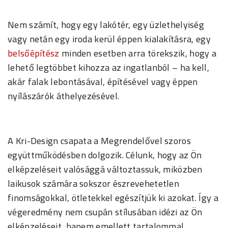
Nem számít, hogy egy lakótér, egy üzlethelyiség
vagy netán egy iroda kerül éppen kialakításra, egy
belsőépítész
minden esetben arra törekszik, hogy a
lehető legtöbbet kihozza az ingatlanból – ha kell,
akár falak lebontásával, építésével vagy éppen
nyílászárók áthelyezésével.
A Kri-Design csapata a Megrendelővel szoros
együttműködésben dolgozik. Célunk, hogy az Ön
elképzeléseit valósággá változtassuk, miközben
laikusok számára sokszor észrevehetetlen
finomságokkal, ötletekkel egészítjük ki azokat. Így a
végeredmény nem csupán stílusában idézi az Ön
elképzeléseit, hanem emellett tartalommal,