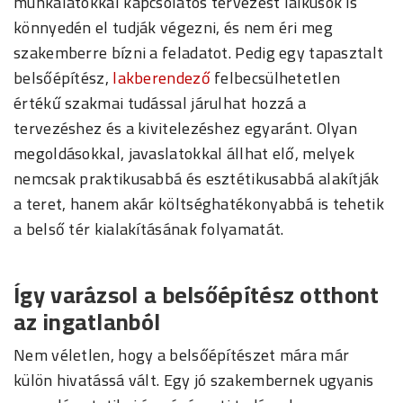
munkálatokkal kapcsolatos tervezést laikusok is
könnyedén el tudják végezni, és nem éri meg
szakemberre bízni a feladatot. Pedig egy tapasztalt
belsőépítész,
lakberendező
felbecsülhetetlen
értékű szakmai tudással járulhat hozzá a
tervezéshez és a kivitelezéshez egyaránt. Olyan
megoldásokkal, javaslatokkal állhat elő, melyek
nemcsak praktikusabbá és esztétikusabbá alakítják
a teret, hanem akár költséghatékonyabbá is tehetik
a belső tér kialakításának folyamatát.
Így varázsol a belsőépítész otthont
az ingatlanból
Nem véletlen, hogy a belsőépítészet mára már
külön hivatássá vált. Egy jó szakembernek ugyanis